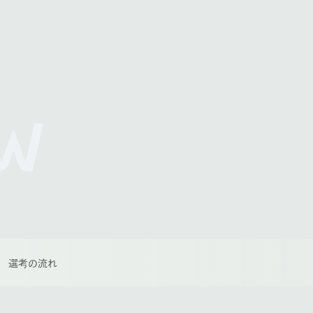
W
選考の流れ