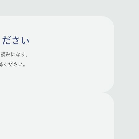
ください
お読みになり、
募ください。