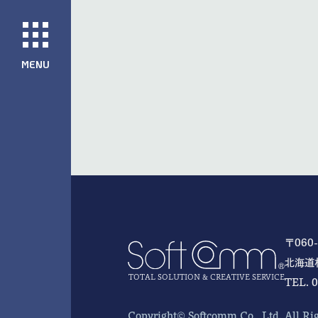
〒060-
北海道
TOTAL SOLUTION & CREATIVE SERVICE
TEL. 
Copyright© Softcomm Co., Ltd. All Ri